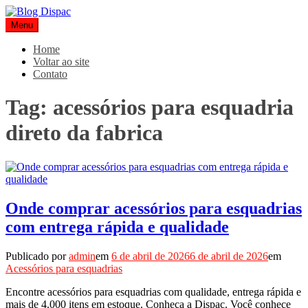
Pular
para
Menu
Blog Dispac
Soluções completas em ferros e esquadrias
o
conteúdo
Home
Voltar ao site
Contato
Tag:
acessórios para esquadria
direto da fabrica
Onde comprar acessórios para esquadrias
com entrega rápida e qualidade
Publicado por
admin
em
6 de abril de 2026
6 de abril de 2026
em
Acessórios para esquadrias
Encontre acessórios para esquadrias com qualidade, entrega rápida e
mais de 4.000 itens em estoque. Conheça a Dispac. Você conhece