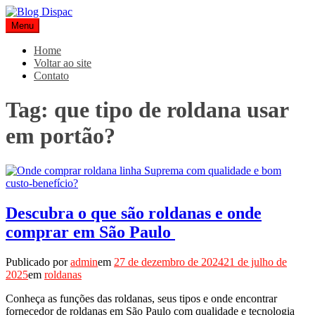
Pular
para
Menu
Blog Dispac
Soluções completas em ferros e esquadrias
o
conteúdo
Home
Voltar ao site
Contato
Tag:
que tipo de roldana usar
em portão?
Descubra o que são roldanas e onde
comprar em São Paulo
Publicado por
admin
em
27 de dezembro de 2024
21 de julho de
2025
em
roldanas
Conheça as funções das roldanas, seus tipos e onde encontrar
fornecedor de roldanas em São Paulo com qualidade e tecnologia