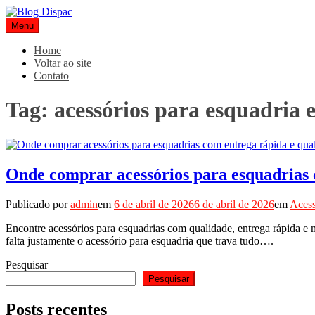
Pular
para
Menu
Blog Dispac
Soluções completas em ferros e esquadrias
o
conteúdo
Home
Voltar ao site
Contato
Tag:
acessórios para esquadria
Onde comprar acessórios para esquadrias 
Publicado por
admin
em
6 de abril de 2026
6 de abril de 2026
em
Acess
Encontre acessórios para esquadrias com qualidade, entrega rápida e
falta justamente o acessório para esquadria que trava tudo….
Pesquisar
Pesquisar
Posts recentes