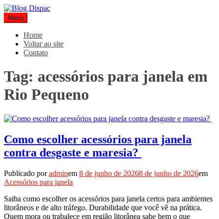
Pular
para
Menu
Blog Dispac
Soluções completas em ferros e esquadrias
o
conteúdo
Home
Voltar ao site
Contato
Tag:
acessórios para janela em
Rio Pequeno
Como escolher acessórios para janela
contra desgaste e maresia?
Publicado por
admin
em
8 de junho de 2026
8 de junho de 2026
em
Acessórios para janela
Saiba como escolher os acessórios para janela certos para ambientes
litorâneos e de alto tráfego. Durabilidade que você vê na prática.
Quem mora ou trabalece em região litorânea sabe bem o que