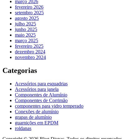
março 2026
fevereiro 2026
setembro 2025
agosto 2025
julho 2025
junho 2025
maio 2025
março 2025
fevereiro 2025
dezembro 2024
novembro 2024
Categorias
Acessórios para esquadrias
Acessórios para janela
Componentes de Alumínio
Componentes de Corrimão
componentes para vidro temperado
Conexões de alumínio
grapas de alumínio
guarnições em EPDM
roldanas
Copyright © 2026 Blog Dispac. Todos os direitos reservados.