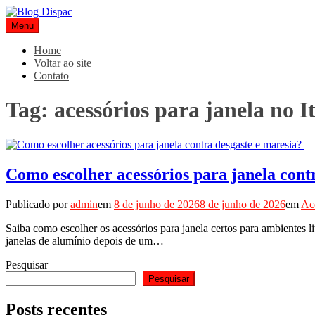
Pular
para
Menu
Blog Dispac
Soluções completas em ferros e esquadrias
o
conteúdo
Home
Voltar ao site
Contato
Tag:
acessórios para janela no I
Como escolher acessórios para janela cont
Publicado por
admin
em
8 de junho de 2026
8 de junho de 2026
em
Ace
Saiba como escolher os acessórios para janela certos para ambientes 
janelas de alumínio depois de um…
Pesquisar
Pesquisar
Posts recentes