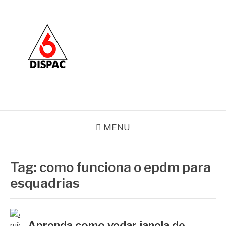
Pular
para
o
conteúdo
BLOG DISPAC
Soluções completas em ferros e esquadrias
MENU
Tag:
como funciona o epdm para
esquadrias
Aprenda como vedar janela de