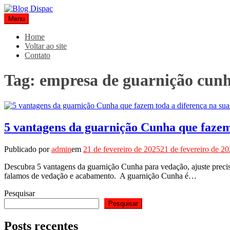
Pular
para
Menu
Blog Dispac
Soluções completas em ferros e esquadrias
o
conteúdo
Home
Voltar ao site
Contato
Tag:
empresa de guarnição cun
5 vantagens da guarnição Cunha que fazem 
Publicado por
admin
em
21 de fevereiro de 2025
21 de fevereiro de 2
Descubra 5 vantagens da guarnição Cunha para vedação, ajuste preciso
falamos de vedação e acabamento. A guarnição Cunha é…
Pesquisar
Pesquisar
Posts recentes