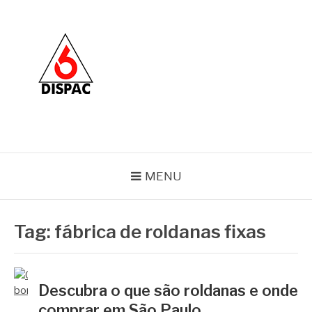
Pular
para
o
conteúdo
BLOG DISPAC
Soluções completas em ferros e esquadrias
MENU
Tag:
fábrica de roldanas fixas
Descubra o que são roldanas e onde
comprar em São Paulo