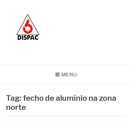
Pular
para
o
conteúdo
BLOG DISPAC
Soluções completas em ferros e esquadrias
MENU
Tag:
fecho de alumínio na zona
norte