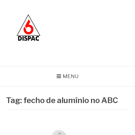
Pular
para
o
conteúdo
BLOG DISPAC
Soluções completas em ferros e esquadrias
MENU
Tag:
fecho de alumínio no ABC