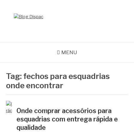
Pular
para
o
BLOG DISPAC
conteúdo
Soluções completas em ferros e esquadrias
MENU
Tag:
fechos para esquadrias
onde encontrar
Onde comprar acessórios para
esquadrias com entrega rápida e
qualidade