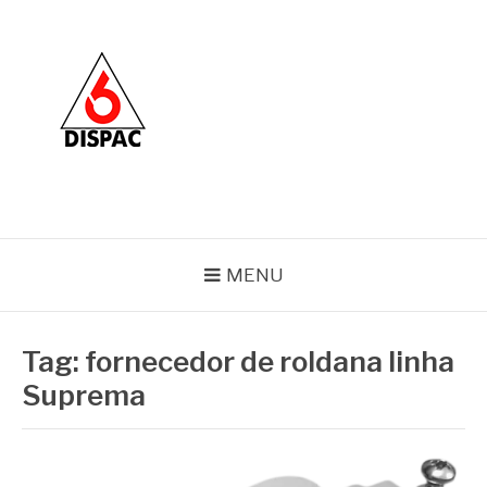
Pular
para
o
conteúdo
BLOG DISPAC
Soluções completas em ferros e esquadrias
MENU
Tag:
fornecedor de roldana linha
Suprema