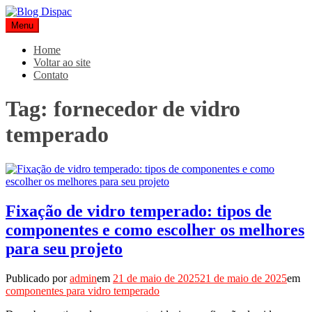
Pular
para
Menu
Blog Dispac
Soluções completas em ferros e esquadrias
o
conteúdo
Home
Voltar ao site
Contato
Tag:
fornecedor de vidro
temperado
Fixação de vidro temperado: tipos de
componentes e como escolher os melhores
para seu projeto
Publicado por
admin
em
21 de maio de 2025
21 de maio de 2025
em
componentes para vidro temperado