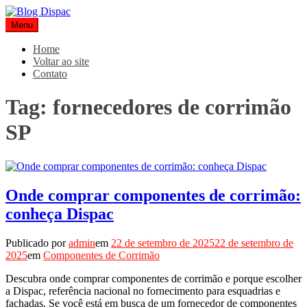
Pular
para
Menu
Blog Dispac
Soluções completas em ferros e esquadrias
o
conteúdo
Home
Voltar ao site
Contato
Tag:
fornecedores de corrimão
SP
Onde comprar componentes de corrimão:
conheça Dispac
Publicado por
admin
em
22 de setembro de 2025
22 de setembro de
2025
em
Componentes de Corrimão
Descubra onde comprar componentes de corrimão e porque escolher
a Dispac, referência nacional no fornecimento para esquadrias e
fachadas. Se você está em busca de um fornecedor de componentes