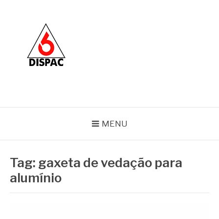
Pular
para
o
conteúdo
BLOG DISPAC
Soluções completas em ferros e esquadrias
MENU
Tag:
gaxeta de vedação para
alumínio