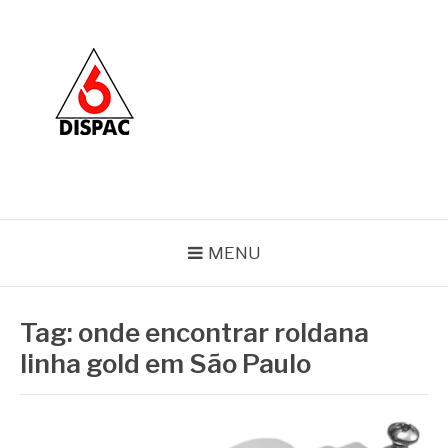
Pular
para
o
conteúdo
BLOG DISPAC
Soluções completas em ferros e esquadrias
MENU
Tag:
onde encontrar roldana
linha gold em São Paulo