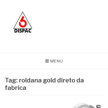
Pular
para
o
conteúdo
BLOG DISPAC
Soluções completas em ferros e esquadrias
MENU
Tag:
roldana gold direto da
fabrica