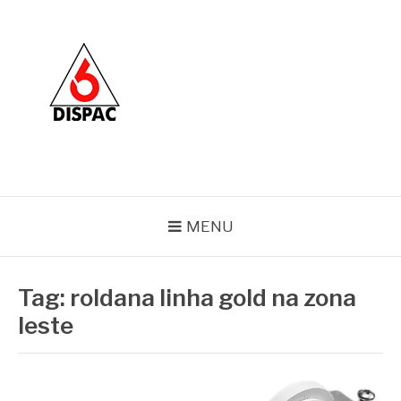
Pular
para
o
conteúdo
BLOG DISPAC
Soluções completas em ferros e esquadrias
MENU
Tag:
roldana linha gold na zona
leste