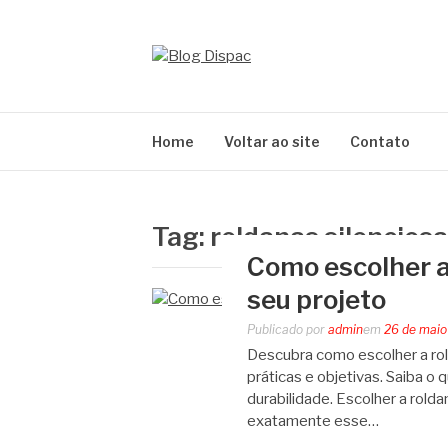
Pular
para
o
BLOG DISPAC
conteúdo
Soluções completas em ferros e esquadrias
Home
Voltar ao site
Contato
Tag:
roldanas silenciosa
Como escolher a 
seu projeto
Publicado por
admin
em
26 de maio
Descubra como escolher a rold
práticas e objetivas. Saiba o 
durabilidade. Escolher a rold
exatamente esse…