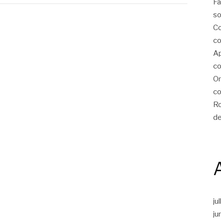
Fa
so
Co
co
Ap
co
On
co
Ro
de
ju
ju