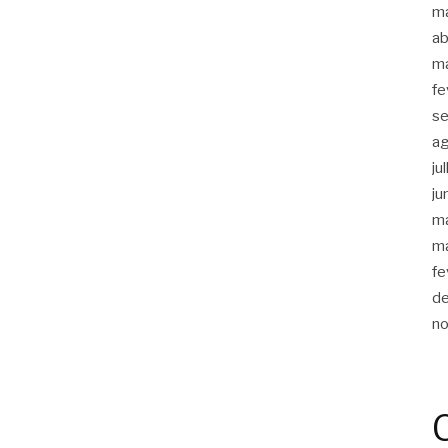
m
ab
m
fe
s
a
ju
ju
m
m
fe
d
n