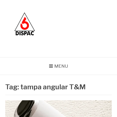
Pular
para
o
conteúdo
BLOG DISPAC
Soluções completas em ferros e esquadrias
MENU
Tag:
tampa angular T&M