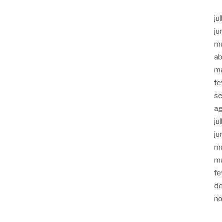
ju
ju
m
ab
m
fe
s
a
ju
ju
m
m
fe
d
n