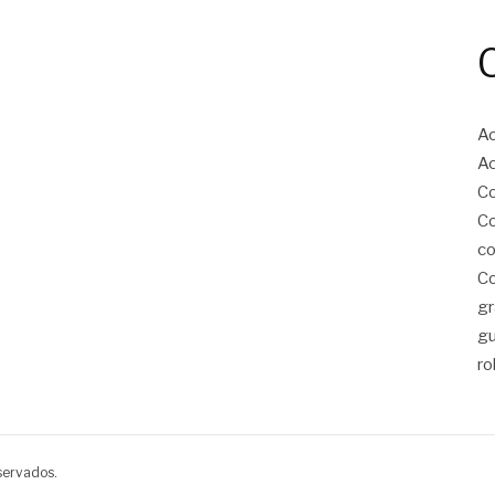
Ac
Ac
Co
Co
co
Co
gr
g
ro
servados.