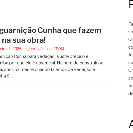
Fa
 guarnição Cunha que fazem
so
 na sua obra!
Co
co
reiro de 2025
em
guarnições em EPDM
Ap
nição Cunha para vedação, ajuste preciso e
co
iba por que ela é essencial. Na hora de construir ou
ta, principalmente quando falamos de vedação e
On
nha é…
co
Ro
de