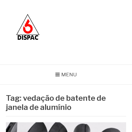
Pular
para
o
conteúdo
BLOG DISPAC
Soluções completas em ferros e esquadrias
MENU
Tag:
vedação de batente de
janela de alumínio