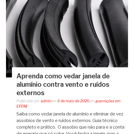
Aprenda como vedar janela de
alumínio contra vento e ruídos
externos
Publicado por
admin
em
6 de maio de 2026
em
guarnições em
EPDM
Saiba como vedar janela de alumínio e eliminar de vez
assobios de vento e ruídos externos. Guia técnico
completo e prático. O assobio que não para e a conta
de energia que só sobe. Você fecha a janela, mas o…