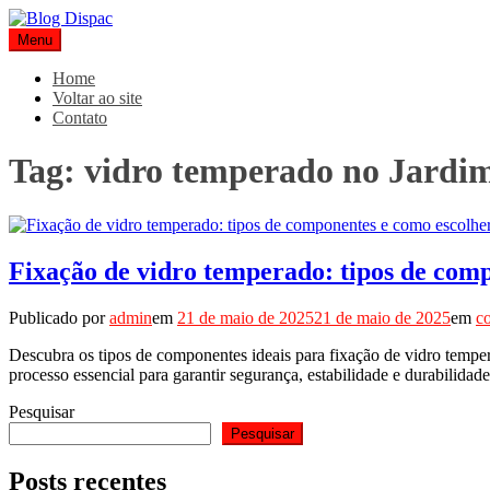
Pular
para
Menu
Blog Dispac
Soluções completas em ferros e esquadrias
o
conteúdo
Home
Voltar ao site
Contato
Tag:
vidro temperado no Jardim
Fixação de vidro temperado: tipos de comp
Publicado por
admin
em
21 de maio de 2025
21 de maio de 2025
em
c
Descubra os tipos de componentes ideais para fixação de vidro temper
processo essencial para garantir segurança, estabilidade e durabilida
Pesquisar
Pesquisar
Posts recentes